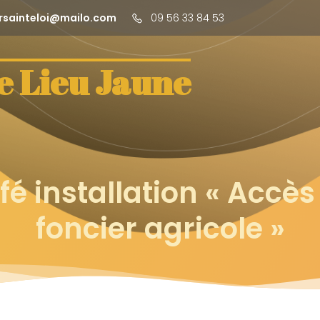
rsainteloi@mailo.com
09 56 33 84 53
e Lieu Jaune
fé installation « Accès
foncier agricole »